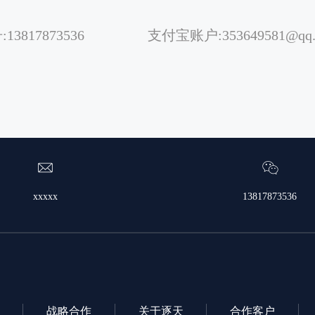
:13817873536 支付宝账户:353649581@qq.
xxxxx
13817873536
战略合作
关于逐天
合作客户