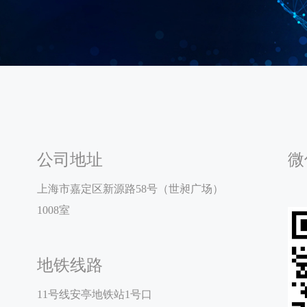
公司地址
微
上海市嘉定区新源路58号（世昶广场）
1008室
地铁线路
11号线安亭地铁站1号口