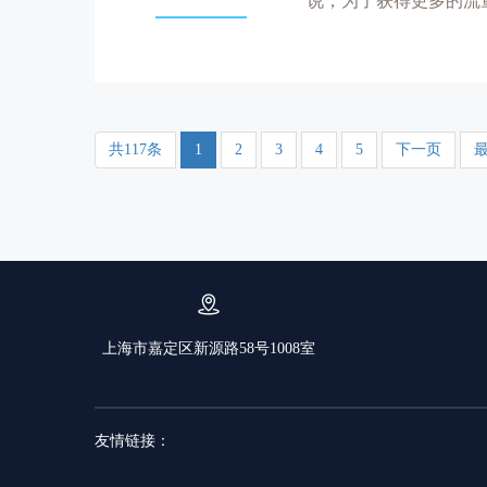
说，为了获得更多的流
要遵循短...
共117条
1
2
3
4
5
下一页
上海市嘉定区新源路58号1008室
友情链接：