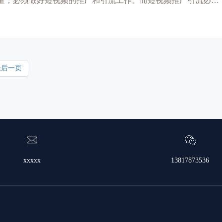
量，必须做好短视频的推广和引流工作。而短视频推广引流必须
最后一页
xxxxx
13817873536