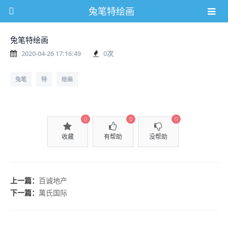
兔笔特绘画
兔笔特绘画
2020-04-26 17:16:49
0
次
兔笔
特
绘画
0
0
0
收藏
有帮助
没帮助
上一篇：
百诚地产
下一篇：
萬氏国际